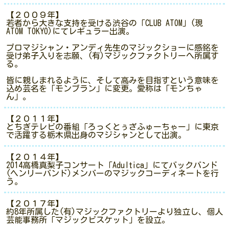
【２００９年】
若者から大きな支持を受ける渋谷の「CLUB ATOM」(現
ATOM TOKYO)にてレギュラー出演。
プロマジシャン・アンディ先生のマジックショーに感銘を
受け弟子入りを志願、(有)マジックファクトリーへ所属す
る。
皆に親しまれるように、そして高みを目指すという意味を
込め芸名を「モンブラン」に変更。愛称は「モンちゃ
ん」。
【２０１１年】
とちぎテレビの番組「ろっくとぅざふゅーちゃー」に東京
で活躍する栃木県出身のマジシャンとして出演。
【２０１４年】
2014高橋真梨子コンサート「Adultica」にてバックバンド
(ヘンリーバンド)メンバーのマジックコーディネートを行
う。
【２０１７年】
約8年所属した(有)マジックファクトリーより独立し、個人
芸能事務所「マジックビスケット」を設立。